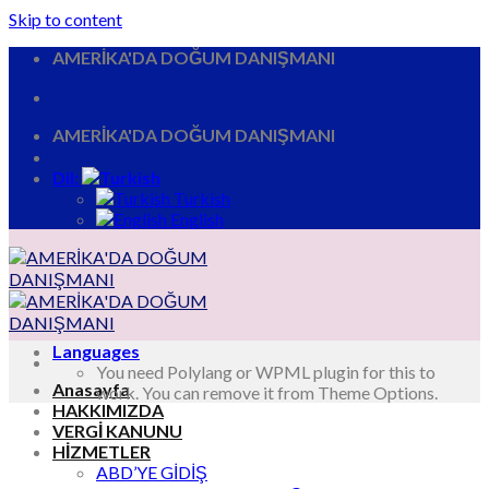
Skip to content
AMERİKA'DA DOĞUM DANIŞMANI
AMERİKA'DA DOĞUM DANIŞMANI
Dil:
Turkish
English
Languages
You need Polylang or WPML plugin for this to
Anasayfa
work. You can remove it from Theme Options.
HAKKIMIZDA
VERGİ KANUNU
HİZMETLER
ABD’YE GİDİŞ