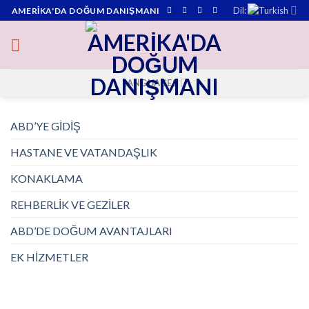
Skip
Dil:
AMERİKA'DA DOĞUM DANIŞMANI
to
content
LANGUAGES
ABD’YE GİDİŞ
HASTANE VE VATANDAŞLIK
KONAKLAMA
REHBERLİK VE GEZİLER
ABD’DE DOĞUM AVANTAJLARI
EK HİZMETLER