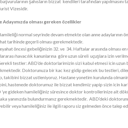
 başvurularının şahısların bizzat kendileri tarafından yapılmasını 
urist Vizesidir.
 Adayımızda olması gereken özellikler
mileliği normal seyrinde devam etmekte olan anne adaylarının önce
hat tarihinde geçerli olması gerekmektedir.
yahat öncesi gebeliğinizin 32. ve 34. Haftalar arasında olması en
lararası havacılık kanunlarına göre uzun süreli uçuşlara izin veril
rekli testler: ABD’de doktorlarimizin sizi kabul etmesi icin uzun 
kmektedir. Doktorunuza bir kac kez gidip gelecek bu testleri, diler
p, takibini bizzat ustleniyoruz. Hastane yonetim kurulunda olmanin 
bini, hastenede doktorumuz ile bizzat kendimiz yapip sizin icin kar
’ye gideken hamileliğiniz süresince doktor kontrollerinize ait dök
aka yanınızda bulundurmanız gerekmektedir. ABD’deki doktorunuz 
yebilir veya hamileliğiniz ile ilgili raporu siz gelmeden önce talep ed