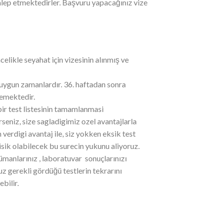
talep etmektedirler. Başvuru yapacağınız vize
likle seyahat için vizesinin alınmış ve
 uygun zamanlardır. 36. haftadan sonra
memektedir.
bir test listesinin tamamlanmasi
seniz, size sagladigimiz ozel avantajlarla
verdigi avantaj ile, siz yokken eksik test
isik olabilecek bu surecin yukunu aliyoruz.
ümanlarınız , laboratuvar sonuçlarınızı
gerekli gördüğü testlerin tekrarını
ebilir.