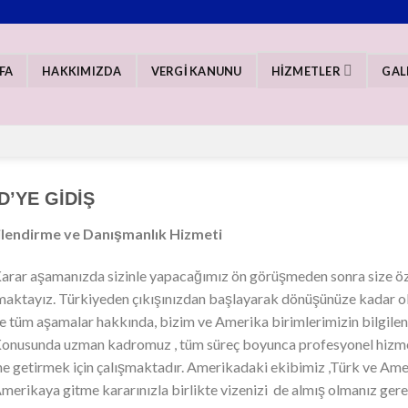
FA
HAKKIMIZDA
VERGİ KANUNU
HİZMETLER
GAL
D’YE GİDİŞ
ilendirme ve Danışmanlık Hizmeti
rar aşamanızda sizinle yapacağımız ön görüşmeden sonra size öze
aktayız. Türkiyeden çıkışınızdan başlayarak dönüşünüze kadar ola
e tüm aşamalar hakkında, bizim ve Amerika birimlerimizin bilgilend
nusunda uzman kadromuz , tüm süreç boyunca profesyonel hizmet 
ne getirmek için çalışmaktadır. Amerikadaki ekibimiz ,Türk ve Ame
erikaya gitme kararınızla birlikte vizenizi de almış olmanız gere