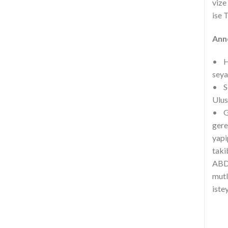
vize
ise T
Anne
• Ha
seya
• Se
Ulus
• Ge
gere
yapi
taki
ABD 
mutl
iste