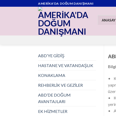
Skip
AMERİKA'DA DOĞUM DANIŞMANI
to
content
ANASAY
ABD’YE GİDİŞ
AB
HASTANE VE VATANDAŞLIK
Bilg
KONAKLAMA
• Ka
yapm
REHBERLİK VE GEZİLER
üzer
ABD’DE DOĞUM
• Ko
AVANTAJLARI
yeri
• Am
EK HİZMETLER